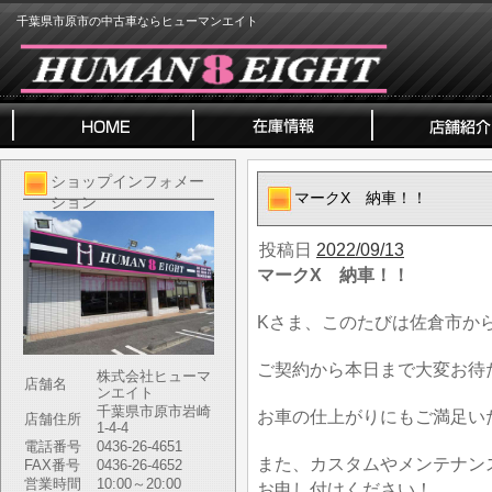
千葉県市原市の中古車ならヒューマンエイト
ショップインフォメー
マークX 納車！！
ション
投稿日
2022/09/13
マークX 納車！！
Kさま、このたびは佐倉市か
ご契約から本日まで大変お待
株式会社ヒューマ
店舗名
ンエイト
千葉県市原市岩崎
お車の仕上がりにもご満足い
店舗住所
1-4-4
電話番号
0436-26-4651
また、カスタムやメンテナン
FAX番号
0436-26-4652
営業時間
10:00～20:00
お申し付けください！