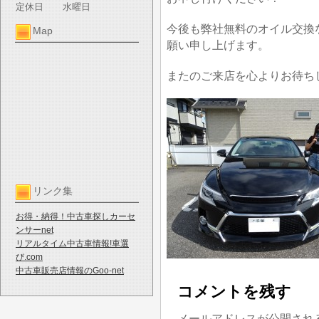
定休日
水曜日
今後も弊社無料のオイル交換
Map
願い申し上げます。
またのご来店を心よりお待ち
リンク集
お得・納得！中古車探しカーセ
ンサーnet
リアルタイム中古車情報!車選
び.com
中古車販売店情報のGoo-net
コメントを残す
メールアドレスが公開され