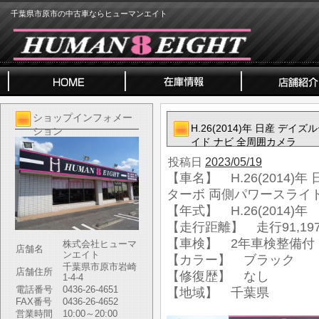
千葉県市原市の中古車ならヒューマンエイト
ショップインフォメー
H.26(2014)年 日産 
ション
イド ナビ 全周囲カメラ
投稿日
2023/05/19
【車名】 H.26(2014
ターボ 両側パワースライド
【年式】 H.26(2014)年
【走行距離】 走行91,197
【車検】 2年車検整備付
株式会社ヒューマ
店舗名
ンエイト
【カラー】 ブラック
千葉県市原市岩崎
店舗住所
【修復歴】 なし
1-4-4
電話番号
0436-26-4651
【地域】 千葉県
FAX番号
0436-26-4652
営業時間
10:00～20:00