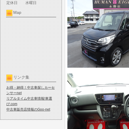
定休日
水曜日
Map
リンク集
お得・納得！中古車探しカーセ
ンサーnet
リアルタイム中古車情報!車選
び.com
中古車販売店情報のGoo-net