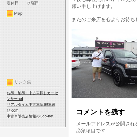
定休日
水曜日
願い申し上げます。
Map
またのご来店を心よりお待ち
リンク集
お得・納得！中古車探しカーセ
ンサーnet
リアルタイム中古車情報!車選
び.com
コメントを残す
中古車販売店情報のGoo-net
メールアドレスが公開され
必須項目です