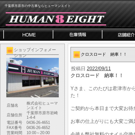
千葉県市原市の中古車ならヒューマンエイト
ショップインフォメー
クロスロード 納車！！
ション
投稿日
2022/09/11
クロスロード 納車！！
Yさま、このたびは君津市か
た！
株式会社ヒューマ
店舗名
ンエイト
ご契約から本日まで大変お待
千葉県市原市岩崎
店舗住所
1-4-4
お車の仕上がりにも大変ご満
電話番号
0436-26-4651
FAX番号
0436-26-4652
営業時間
10:00～20:00
今後も弊社無料のオイル交換