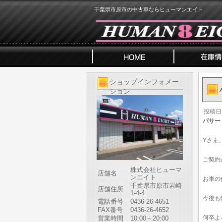
千葉県市原市の中古車ならヒューマンエイト
ショップインフォメー
ション
投稿日
パサー
Yさま
ご契約
株式会社ヒューマ
店舗名
ンエイト
お車の
千葉県市原市岩崎
店舗住所
1-4-4
今後も
電話番号
0436-26-4651
FAX番号
0436-26-4652
何卒よ
営業時間
10:00～20:00