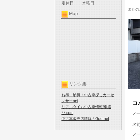
定休日
水曜日
またの
Map
リンク集
お得・納得！中古車探しカーセ
ンサーnet
コ
リアルタイム中古車情報!車選
び.com
メー
中古車販売店情報のGoo-net
名
メ