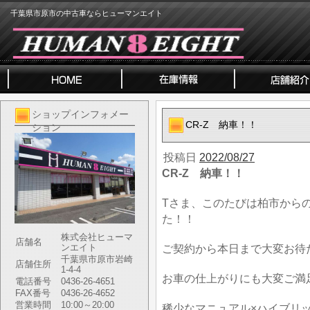
千葉県市原市の中古車ならヒューマンエイト
ショップインフォメー
CR-Z 納車！！
ション
投稿日
2022/08/27
CR-Z 納車！！
Tさま、このたびは柏市から
た！！
株式会社ヒューマ
店舗名
ンエイト
ご契約から本日まで大変お待
千葉県市原市岩崎
店舗住所
1-4-4
お車の仕上がりにも大変ご満
電話番号
0436-26-4651
FAX番号
0436-26-4652
営業時間
10:00～20:00
稀少なマニュアル×ハイブリッ