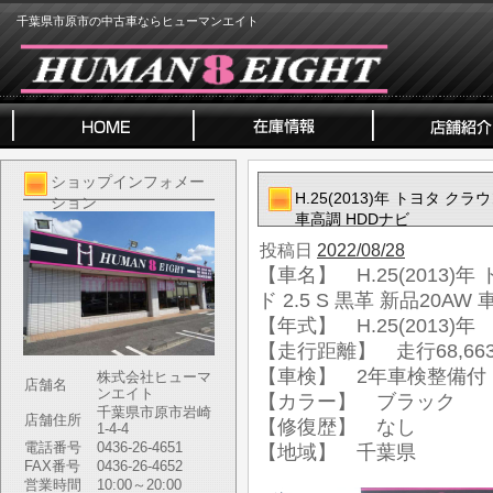
千葉県市原市の中古車ならヒューマンエイト
ショップインフォメー
H.25(2013)年 トヨタ ク
ション
車高調 HDDナビ
投稿日
2022/08/28
【車名】 H.25(2013
ド 2.5 S 黒革 新品20AW
【年式】 H.25(2013)年
【走行距離】 走行68,663
【車検】 2年車検整備付
株式会社ヒューマ
店舗名
ンエイト
【カラー】 ブラック
千葉県市原市岩崎
店舗住所
【修復歴】 なし
1-4-4
電話番号
0436-26-4651
【地域】 千葉県
FAX番号
0436-26-4652
営業時間
10:00～20:00