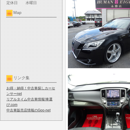
定休日
水曜日
Map
リンク集
お得・納得！中古車探しカーセ
ンサーnet
リアルタイム中古車情報!車選
び.com
中古車販売店情報のGoo-net