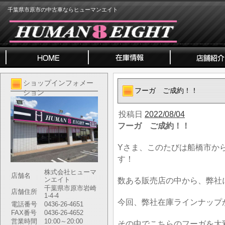
千葉県市原市の中古車ならヒューマンエイト
ショップインフォメー
フーガ ご成約！！
ション
投稿日
2022/08/04
フーガ ご成約！！
Yさま、このたびは船橋市か
す！
株式会社ヒューマ
店舗名
ンエイト
数ある販売店の中から、弊社
千葉県市原市岩崎
店舗住所
1-4-4
今回、弊社在庫ラインナップ
電話番号
0436-26-4651
FAX番号
0436-26-4652
営業時間
10:00～20:00
その中でこちらのフーガを大