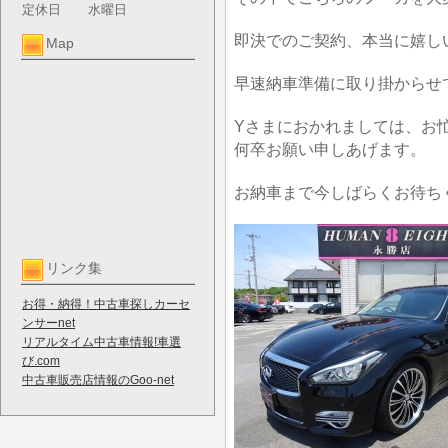
定休日
水曜日
即決でのご契約、本当に嬉し
Map
早速納車準備に取り掛からせ
Yさまにおかれましては、お
何卒お願い申しあげます。
お納車まで今しばらくお待ち
リンク集
お得・納得！中古車探しカーセ
ンサーnet
リアルタイム中古車情報!車選
び.com
中古車販売店情報のGoo-net