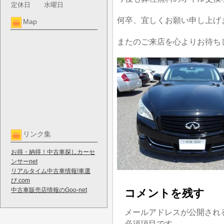
定休日
水曜日
何卒、宜しくお願い申し上げ
Map
またのご来店を心よりお待ち
リンク集
お得・納得！中古車探しカーセ
ンサーnet
リアルタイム中古車情報!車選
び.com
中古車販売店情報のGoo-net
コメントを残す
メールアドレスが公開され
必須項目です