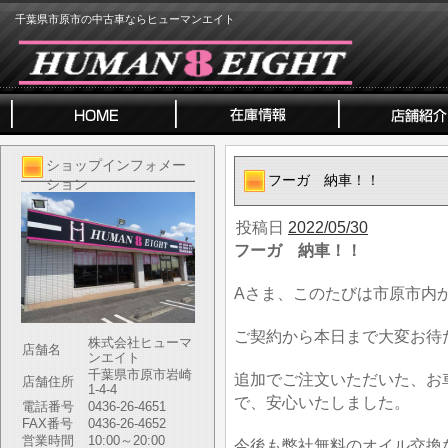
千葉県市原市の中古車ならヒューマンエイト
ショップインフォメー
フーガ 納車！！
ション
投稿日
2022/05/30
フーガ 納車！！
Aさま、このたびは市原市内
ご契約から本日まで大変お待
株式会社ヒューマ
店舗名
ンエイト
千葉県市原市岩崎
追加でご注文いただいた、お
店舗住所
1-4-4
で、安心いたしました。
電話番号
0436-26-4651
FAX番号
0436-26-4652
営業時間
10:00～20:00
今後も弊社無料のオイル交換