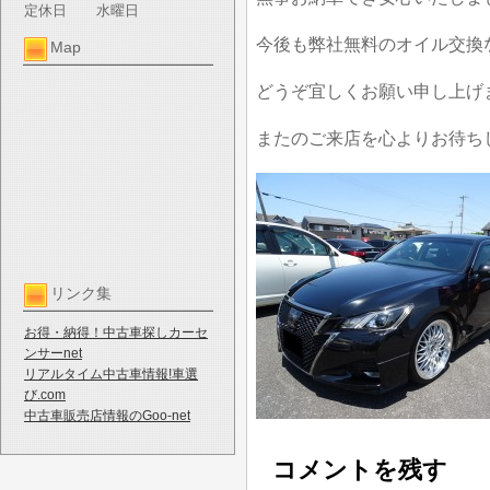
定休日
水曜日
今後も弊社無料のオイル交換
Map
どうぞ宜しくお願い申し上げ
またのご来店を心よりお待ち
リンク集
お得・納得！中古車探しカーセ
ンサーnet
リアルタイム中古車情報!車選
び.com
中古車販売店情報のGoo-net
コメントを残す