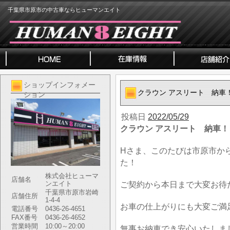
千葉県市原市の中古車ならヒューマンエイト
ショップインフォメー
クラウン アスリート 納車
ション
投稿日
2022/05/29
クラウン アスリート 納車！
Hさま、このたびは市原市か
た！
株式会社ヒューマ
店舗名
ンエイト
ご契約から本日まで大変お待
千葉県市原市岩崎
店舗住所
1-4-4
お車の仕上がりにも大変ご満
電話番号
0436-26-4651
FAX番号
0436-26-4652
営業時間
10:00～20:00
無事お納車でき安心いたしま