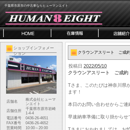
千葉県市原市の中古車ならヒューマンエイト
ショップインフォメー
クラウンアスリート ご成
ション
投稿日
2022/05/10
クラウンアスリート ご成約
Tさま、このたびは神奈川県
ます！
株式会社ヒューマ
店舗名
ンエイト
本日のお問い合わせからご連
千葉県市原市岩崎
店舗住所
1-4-4
早速納車準備に取り掛からせ
電話番号
0436-26-4651
FAX番号
0436-26-4652
営業時間
10:00～20:00
Tさまにおかれましては、お