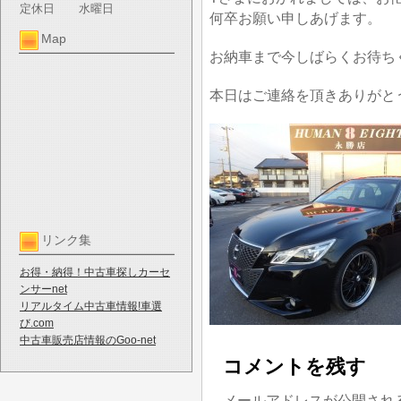
定休日
水曜日
何卒お願い申しあげます。
Map
お納車まで今しばらくお待ち
本日はご連絡を頂きありがと
リンク集
お得・納得！中古車探しカーセ
ンサーnet
リアルタイム中古車情報!車選
び.com
中古車販売店情報のGoo-net
コメントを残す
メールアドレスが公開され