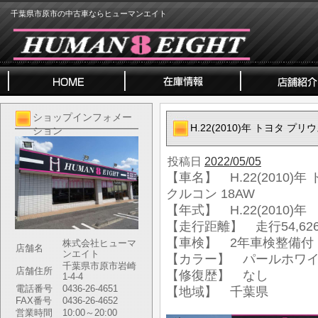
千葉県市原市の中古車ならヒューマンエイト
ショップインフォメー
H.22(2010)年 トヨタ プリ
ション
投稿日
2022/05/05
【車名】 H.22(2010)年
クルコン 18AW
【年式】 H.22(2010)年
【走行距離】 走行54,626
【車検】 2年車検整備付
株式会社ヒューマ
店舗名
ンエイト
【カラー】 パールホワ
千葉県市原市岩崎
店舗住所
【修復歴】 なし
1-4-4
電話番号
0436-26-4651
【地域】 千葉県
FAX番号
0436-26-4652
営業時間
10:00～20:00