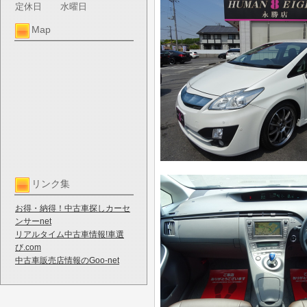
定休日
水曜日
Map
リンク集
お得・納得！中古車探しカーセ
ンサーnet
リアルタイム中古車情報!車選
び.com
中古車販売店情報のGoo-net