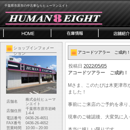
千葉県市原市の中古車ならヒューマンエイト
ショップインフォメー
アコードツアラー ご成約
ション
投稿日
2022/05/05
アコードツアラー ご成約！
Mさま、このたびは木更津市
ました！
株式会社ヒューマ
店舗名
ンエイト
事前にご来店のご予約を承り
千葉県市原市岩崎
店舗住所
1-4-4
現車のご確認後、大変気に入
電話番号
0436-26-4651
FAX番号
0436-26-4652
営業時間
10:00～20:00
本当に嬉しい限りです。