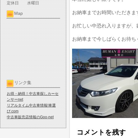
定休日
水曜日
お納車までお時間いただきま
Map
お忙しい中恐れ入りますが、
お納車まで今しばらくお待ち
リンク集
お得・納得！中古車探しカーセ
ンサーnet
リアルタイム中古車情報!車選
び.com
中古車販売店情報のGoo-net
コメントを残す