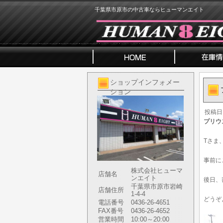
千葉県市原市の中古車ならヒューマンエイト
ショップインフォメー
ション
投稿日
プリウ
Tさま
事前に
株式会社ヒューマ
店舗名
ンエイト
後日、
千葉県市原市岩崎
店舗住所
1-4-4
どうぞ
電話番号
0436-26-4651
FAX番号
0436-26-4652
営業時間
10:00～20:00