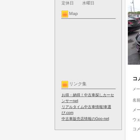
定休日
水曜日
Map
コ
リンク集
メー
お得・納得！中古車探しカーセ
名
ンサーnet
リアルタイム中古車情報!車選
メ
び.com
中古車販売店情報のGoo-net
ウ
コ