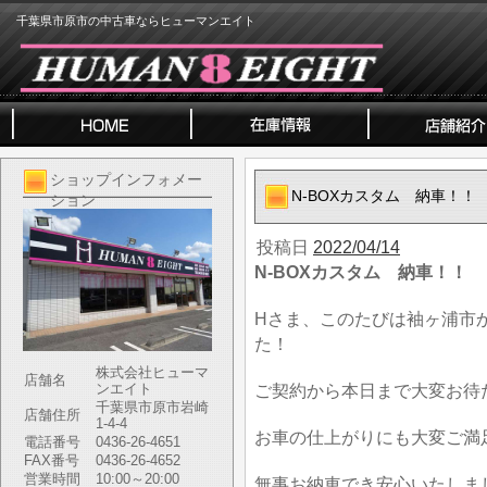
千葉県市原市の中古車ならヒューマンエイト
ショップインフォメー
N-BOXカスタム 納車！！
ション
投稿日
2022/04/14
N-BOXカスタム 納車！！
Hさま、このたびは袖ヶ浦市
た！
株式会社ヒューマ
店舗名
ンエイト
ご契約から本日まで大変お待
千葉県市原市岩崎
店舗住所
1-4-4
お車の仕上がりにも大変ご満
電話番号
0436-26-4651
FAX番号
0436-26-4652
営業時間
10:00～20:00
無事お納車でき安心いたしま