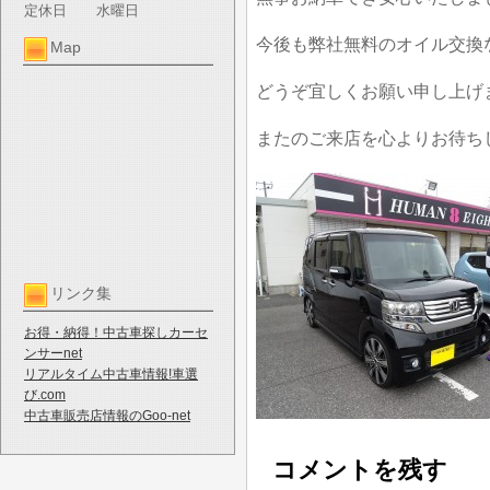
定休日
水曜日
今後も弊社無料のオイル交換
Map
どうぞ宜しくお願い申し上げ
またのご来店を心よりお待ち
リンク集
お得・納得！中古車探しカーセ
ンサーnet
リアルタイム中古車情報!車選
び.com
中古車販売店情報のGoo-net
コメントを残す