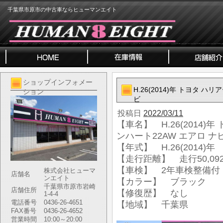
千葉県市原市の中古車ならヒューマンエイト
ショップインフォメー
H.26(2014)年 トヨタ ハ
ション
ビ
投稿日
2022/03/11
【車名】 H.26(2014)年
ンハート22AW エアロ ナ
【年式】 H.26(2014)年
【走行距離】 走行50,092
【車検】 2年車検整備付
株式会社ヒューマ
店舗名
ンエイト
【カラー】 ブラック
千葉県市原市岩崎
店舗住所
【修復歴】 なし
1-4-4
電話番号
0436-26-4651
【地域】 千葉県
FAX番号
0436-26-4652
営業時間
10:00～20:00