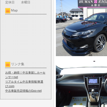
定休日
水曜日
Map
リンク集
お得・納得！中古車探しカーセ
ンサーnet
リアルタイム中古車情報!車選
び.com
中古車販売店情報のGoo-net