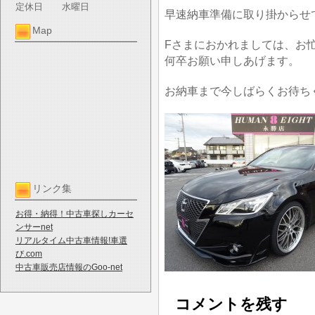
定休日
水曜日
早速納車準備に取り掛からせ
Map
Fさまにおかれましては、お
何卒お願い申しあげます。
お納車まで今しばらくお待ち
リンク集
お得・納得！中古車探しカーセ
ンサーnet
リアルタイム中古車情報!車選
び.com
中古車販売店情報のGoo-net
コメントを残す