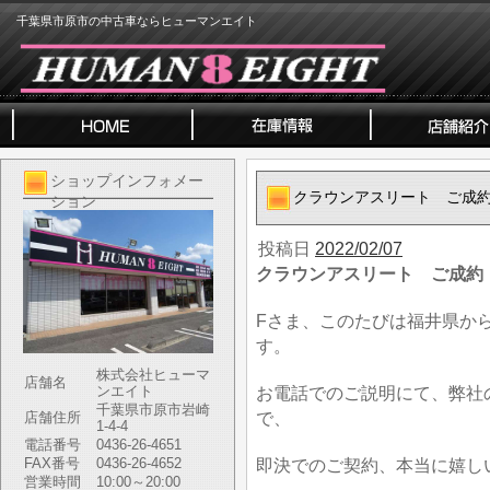
千葉県市原市の中古車ならヒューマンエイト
ショップインフォメー
クラウンアスリート ご成
ション
投稿日
2022/02/07
クラウンアスリート ご成約
Fさま、このたびは福井県か
す。
株式会社ヒューマ
店舗名
ンエイト
お電話でのご説明にて、弊社
千葉県市原市岩崎
で、
店舗住所
1-4-4
電話番号
0436-26-4651
FAX番号
0436-26-4652
即決でのご契約、本当に嬉し
営業時間
10:00～20:00