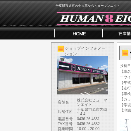
千葉県市原市の中古車ならヒューマンエイト
ショップインフォメー
ション
投稿日
【車名
ーウイ
【年式】
【走行
【車検
【カラ
株式会社ヒューマ
店舗名
ンエイト
【修復
千葉県市原市岩崎
【地域
店舗住所
1-4-4
電話番号
0436-26-4651
FAX番号
0436-26-4652
営業時間
10:00～20:00