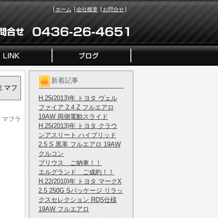
ホーム
会社概要
お問合せ
新着記事
ルミマフ
H.25(2013)年 トヨタ ヴェル
ファイア 2.4 Z フルエアロ
19AW 両側電動スライド
ルミマフラ
H.25(2013)年 トヨタ クラウ
ンアスリート ハイブリッド
2.5 S 黒革 フルエアロ 19AW
クルコン
プリウス ご納車！！
エルグランド ご成約！！
H.22(2010)年 トヨタ マークX
2.5 250G Sパッケージ リラッ
クスセレクション RDS仕様
19AW フルエアロ