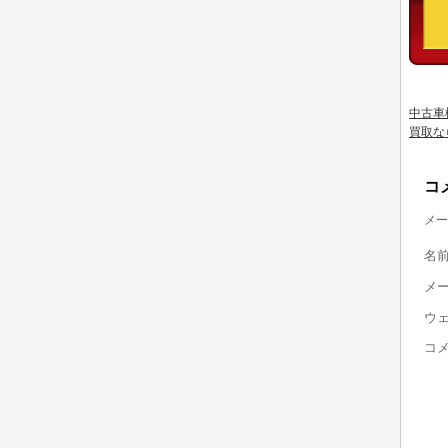
中古車
買取な
コ
メー
名
メ
ウ
コ