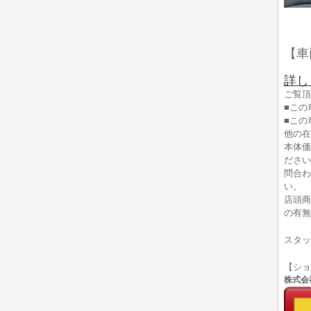
【車
詳し
ご覧頂
■この
■この
他の在
本体価
ださい
問合わ
い。
店頭商
の有無
スタッ
【シ
株式会社