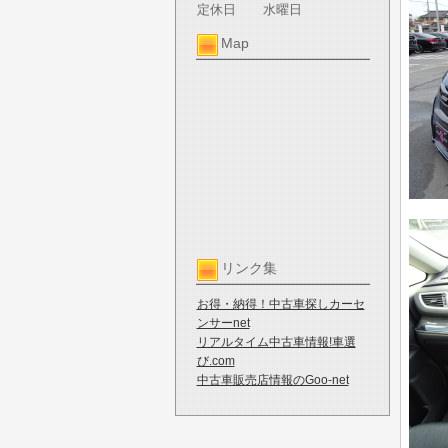
定休日
水曜日
Map
リンク集
お得・納得！中古車探しカーセ
ンサーnet
リアルタイム中古車情報!車選
び.com
中古車販売店情報のGoo-net