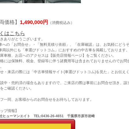
両価格】
1,490,000円
（消費税込み）
くはこちら
きありがとうございます。
車への「お問合せ」・「無料見積り依頼」、「在庫確認」は、お気軽にどうぞ
車両以外にも「車選びドットコム」におすすめの中古車を掲載しております
庫車種、お店へのアクセスは【販売店情報ページ】をご覧ください。
格には保険料、税金、登録等に伴う諸費用等は含まれておりませんのでお問
。
せ・来店の際には「中古車情報サイト(車選びドットコム)を見た」とお伝え
談中・売約済の場合もありますので、ご来店の際は事前にお問合せ頂き、該
をご確認ください。
フ一同、お客様からのお問合せをお待ちしております。
ョップ情報】
ヒューマンエイト TEL:0436-26-4651 千葉県市原市岩崎