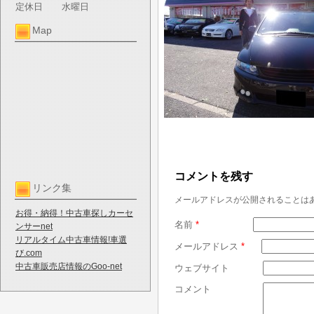
定休日
水曜日
Map
コメントを残す
リンク集
メールアドレスが公開されることは
お得・納得！中古車探しカーセ
名前
*
ンサーnet
リアルタイム中古車情報!車選
メールアドレス
*
び.com
中古車販売店情報のGoo-net
ウェブサイト
コメント