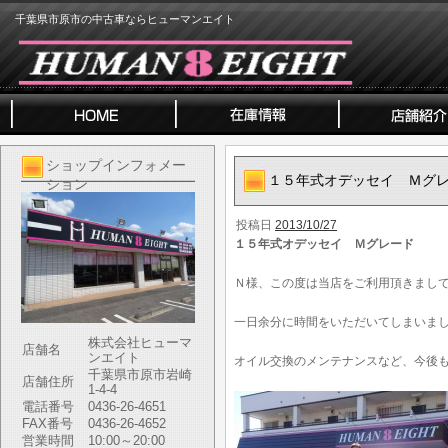
千葉県市原市の中古車ならヒューマンエイト
ショップインフォメー
１５年式オデッセイ Ｍグ
ション
投稿日
2013/10/27
１５年式オデッセイ Ｍグレード
Ｎ様、この度は当店をご利用頂きまし
一日余分に時間をいただいてしまいま
株式会社ヒューマ
店舗名
ンエイト
オイル交換のメンテナンスなど、今後
千葉県市原市岩崎
店舗住所
1-4-4
電話番号
0436-26-4651
FAX番号
0436-26-4652
営業時間
10:00～20:00