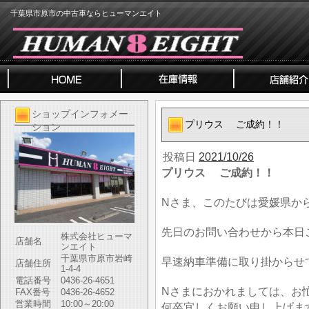
千葉県市原市の中古車ならヒューマンエイト
ショップインフォメー
プリウス ご成約！！
ション
投稿日
2021/10/26
プリウス ご成約！！
Nさま、このたびは愛媛県か
先日のお問い合わせから本日
株式会社ヒューマ
店舗名
ンエイト
千葉県市原市岩崎
早速納車準備に取り掛からせ
店舗住所
1-4-4
電話番号
0436-26-4651
Nさまにおかれましては、お
FAX番号
0436-26-4652
営業時間
10:00～20:00
何卒宜しくお願い申し上げま