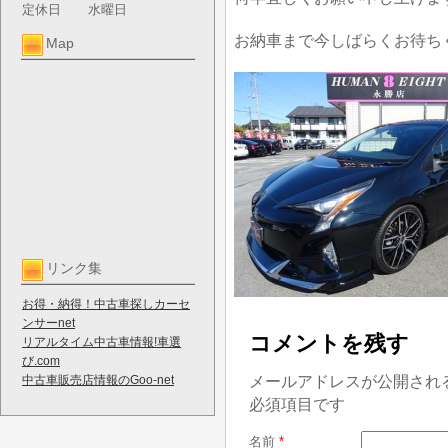
定休日
水曜日
お納車まで今しばらくお待ち
Map
リンク集
お得・納得！中古車探しカーセ
ンサーnet
コメントを残す
リアルタイム中古車情報!車選
び.com
メールアドレスが公開され
中古車販売店情報のGoo-net
必須項目です
名前
*