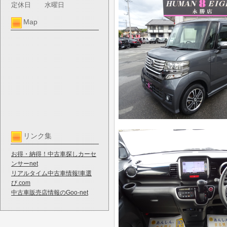
定休日
水曜日
Map
リンク集
お得・納得！中古車探しカーセ
ンサーnet
リアルタイム中古車情報!車選
び.com
中古車販売店情報のGoo-net