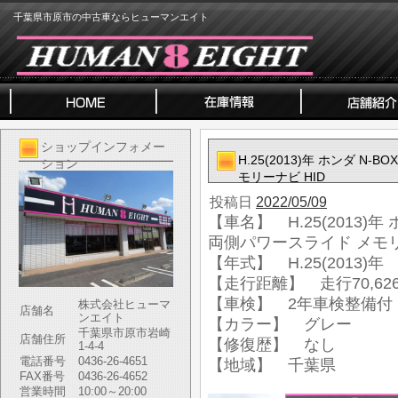
千葉県市原市の中古車ならヒューマンエイト
ショップインフォメー
H.25(2013)年 ホンダ N
ション
モリーナビ HID
投稿日
2022/05/09
【車名】 H.25(2013)年
両側パワースライド メモリ
【年式】 H.25(2013)年
【走行距離】 走行70,626
【車検】 2年車検整備付
株式会社ヒューマ
店舗名
ンエイト
【カラー】 グレー
千葉県市原市岩崎
店舗住所
【修復歴】 なし
1-4-4
電話番号
0436-26-4651
【地域】 千葉県
FAX番号
0436-26-4652
営業時間
10:00～20:00