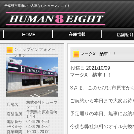
千葉県市原市の中古車ならヒューマンエイト
ショップインフォメー
マークX 納車！！
ション
投稿日
2021/10/09
マークX 納車！！
Sさま、このたびは市原市か
ご契約から本日まで大変お待
株式会社ヒューマ
店舗名
ンエイト
千葉県市原市岩崎
予定通りの本日、無事にお納
店舗住所
1-4-4
電話番号
0436-26-4651
今後も弊社無料のオイル交換
FAX番号
0436-26-4652
営業時間
10:00～20:00