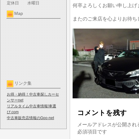
定休日
水曜日
何卒よろしくお願い申し上げ
Map
またのご来店を心よりお待ち
リンク集
お得・納得！中古車探しカーセ
ンサーnet
リアルタイム中古車情報!車選
コメントを残す
び.com
中古車販売店情報のGoo-net
メールアドレスが公開され
必須項目です