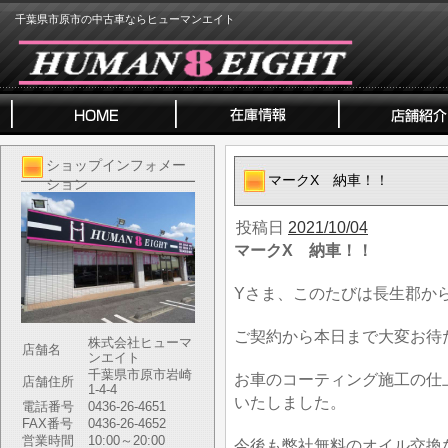
千葉県市原市の中古車ならヒューマンエイト
ショップインフォメー
マークX 納車！！
ション
投稿日
2021/10/04
マークX 納車！！
Yさま、このたびは長生郡か
ご契約から本日まで大変お待
株式会社ヒューマ
店舗名
ンエイト
千葉県市原市岩崎
お車のコーティング施工の仕
店舗住所
1-4-4
いたしました。
電話番号
0436-26-4651
FAX番号
0436-26-4652
営業時間
10:00～20:00
今後も弊社無料のオイル交換