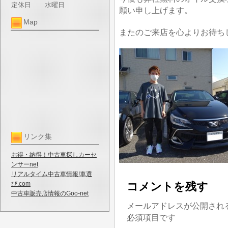
定休日
水曜日
願い申し上げます。
Map
またのご来店を心よりお待ち
リンク集
お得・納得！中古車探しカーセ
ンサーnet
リアルタイム中古車情報!車選
び.com
コメントを残す
中古車販売店情報のGoo-net
メールアドレスが公開され
必須項目です