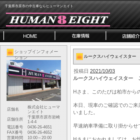
千葉県市原市の中古車ならヒューマンエイト
ショップインフォメー
ルークスハイウェイスター
ション
投稿日
2021/10/03
ルークスハイウェイスター 
Hさま、このたびは柏市から
本日、現車のご確認でのご来
株式会社ヒューマ
店舗名
ンエイト
いました。
千葉県市原市岩崎
店舗住所
1-4-4
早速納車準備に取り掛からせ
電話番号
0436-26-4651
FAX番号
0436-26-4652
営業時間
10:00～20:00
Hさまにおかれましては、お