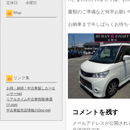
定休日
水曜日
書類のご準備など何卒お願い
Map
お納車まで今しばらくお待ち
リンク集
お得・納得！中古車探しカーセ
ンサーnet
リアルタイム中古車情報!車選
び.com
中古車販売店情報のGoo-net
コメントを残す
メールアドレスが公開され
必須項目です