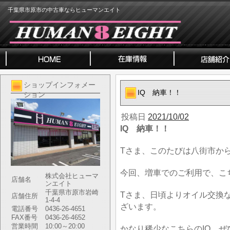
千葉県市原市の中古車ならヒューマンエイト
ショップインフォメー
IQ 納車！！
ション
投稿日
2021/10/02
IQ 納車！！
Tさま、このたびは八街市か
今回、増車でのご利用で、こ
株式会社ヒューマ
店舗名
ンエイト
千葉県市原市岩崎
Tさま、日頃よりオイル交換
店舗住所
1-4-4
ざいます。
電話番号
0436-26-4651
FAX番号
0436-26-4652
営業時間
10:00～20:00
かなり稀少なこちらのIQ、