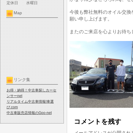
定休日
水曜日
今後も弊社無料のオイル交換
Map
願い申し上げます。
またのご来店を心よりお待ち
リンク集
お得・納得！中古車探しカーセ
ンサーnet
リアルタイム中古車情報!車選
び.com
中古車販売店情報のGoo-net
コメントを残す
メールアドレスが公開され