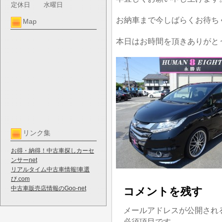
定休日
水曜日
お納車まで今しばらくお待ち
Map
本日はお時間を頂きありがと
リンク集
お得・納得！中古車探しカーセ
ンサーnet
リアルタイム中古車情報!車選
び.com
中古車販売店情報のGoo-net
コメントを残す
メールアドレスが公開され
必須項目です