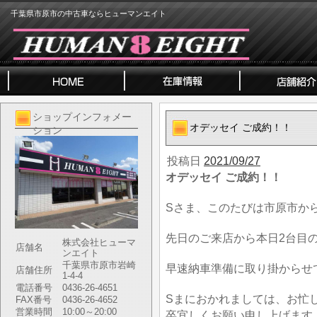
千葉県市原市の中古車ならヒューマンエイト
ショップインフォメー
オデッセイ ご成約！！
ション
投稿日
2021/09/27
オデッセイ ご成約！！
Sさま、このたびは市原市か
先日のご来店から本日2台目
株式会社ヒューマ
店舗名
ンエイト
千葉県市原市岩崎
早速納車準備に取り掛からせ
店舗住所
1-4-4
電話番号
0436-26-4651
Sまにおかれましては、お忙
FAX番号
0436-26-4652
営業時間
10:00～20:00
卒宜しくお願い申し上げます