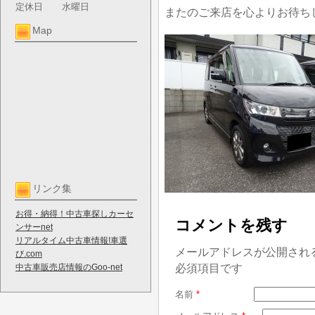
定休日
水曜日
またのご来店を心よりお待ち
Map
リンク集
お得・納得！中古車探しカーセ
コメントを残す
ンサーnet
リアルタイム中古車情報!車選
メールアドレスが公開され
び.com
必須項目です
中古車販売店情報のGoo-net
名前
*