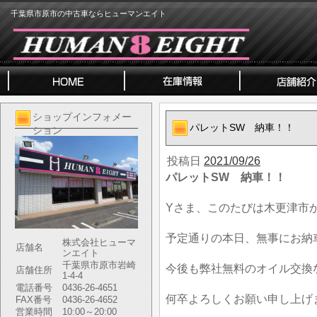
千葉県市原市の中古車ならヒューマンエイト
ショップインフォメー
パレットSW 納車！！
ション
投稿日
2021/09/26
パレットSW 納車！！
Yさま、このたびは木更津市
予定通りの本日、無事にお納
株式会社ヒューマ
店舗名
ンエイト
千葉県市原市岩崎
今後も弊社無料のオイル交換
店舗住所
1-4-4
電話番号
0436-26-4651
何卒よろしくお願い申し上げ
FAX番号
0436-26-4652
営業時間
10:00～20:00