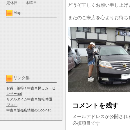
定休日
水曜日
どうぞ宜しくお願い申し上げ
Map
またのご来店を心よりお待ち
リンク集
お得・納得！中古車探しカーセ
ンサーnet
リアルタイム中古車情報!車選
コメントを残す
び.com
中古車販売店情報のGoo-net
メールアドレスが公開され
必須項目です