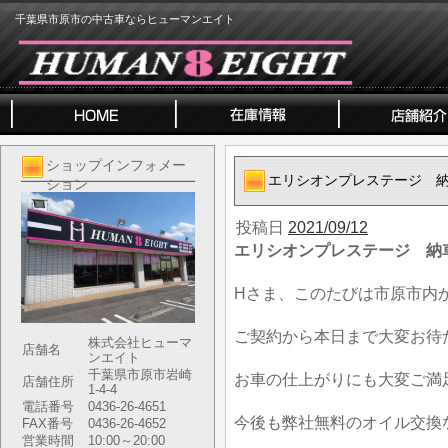
千葉県市原市の中古車ならヒューマンエイト
ショップインフォメー
エリシオンプレステージ 
ション
投稿日
2021/09/12
エリシオンプレステージ 納
Hさま、このたびは市原市内
ご契約から本日まで大変お待
株式会社ヒューマ
店舗名
ンエイト
千葉県市原市岩崎
お車の仕上がりにも大変ご満
店舗住所
1-4-4
電話番号
0436-26-4651
今後も弊社無料のオイル交換
FAX番号
0436-26-4652
営業時間
10:00～20:00