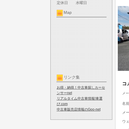
定休日
水曜日
Map
リンク集
コ
お得・納得！中古車探しカーセ
ンサーnet
メー
リアルタイム中古車情報!車選
名
び.com
中古車販売店情報のGoo-net
メ
ウ