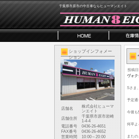
千葉県市原市の中古車ならヒューマンエイト
ショップインフォメー
ション
投稿日
ヴォク
Sさま
予定通
株式会社ヒューマ
店舗名
ンエイト
今後も
千葉県市原市岩崎
店舗住所
1-4-4
何卒よ
電話番号
0436-26-4651
FAX番号
0436-26-4652
またの
営業時間
10:00～20:00