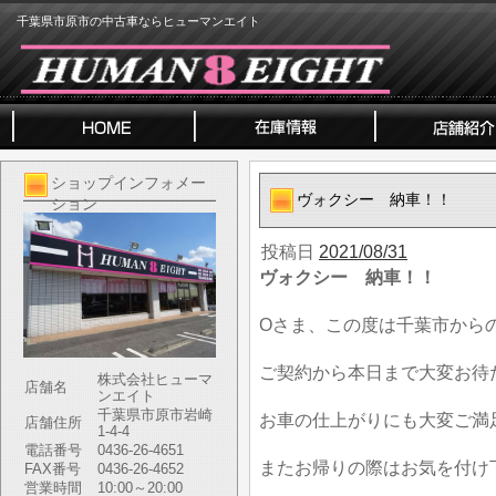
千葉県市原市の中古車ならヒューマンエイト
ショップインフォメー
ヴォクシー 納車！！
ション
投稿日
2021/08/31
ヴォクシー 納車！！
Oさま、この度は千葉市から
ご契約から本日まで大変お待
株式会社ヒューマ
店舗名
ンエイト
千葉県市原市岩崎
お車の仕上がりにも大変ご満
店舗住所
1-4-4
電話番号
0436-26-4651
またお帰りの際はお気を付け
FAX番号
0436-26-4652
営業時間
10:00～20:00