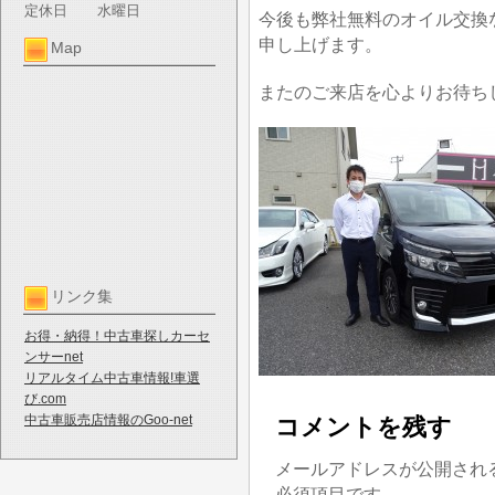
定休日
水曜日
今後も弊社無料のオイル交換
申し上げます。
Map
またのご来店を心よりお待ち
リンク集
お得・納得！中古車探しカーセ
ンサーnet
リアルタイム中古車情報!車選
び.com
中古車販売店情報のGoo-net
コメントを残す
メールアドレスが公開され
必須項目です