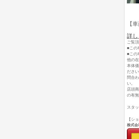
【車
詳し
ご覧頂
■この
■この
他の在
本体価
ださい
問合わ
い。
店頭商
の有無
スタッ
【シ
株式会社