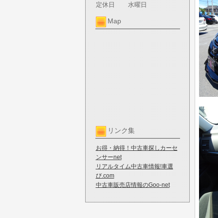
定休日
水曜日
Map
リンク集
お得・納得！中古車探しカーセ
ンサーnet
リアルタイム中古車情報!車選
び.com
中古車販売店情報のGoo-net