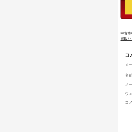
中古車
買取な
コ
メー
名
メ
ウ
コ