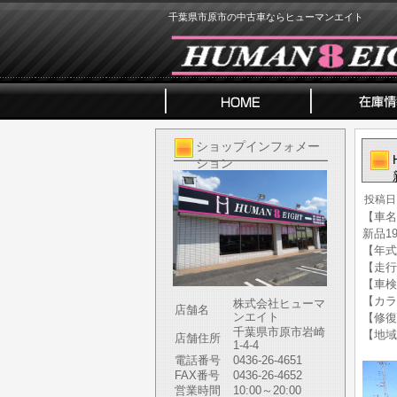
千葉県市原市の中古車ならヒューマンエイト
ショップインフォメー
ション
投稿日
【車名】
新品19
【年式】
【走行
【車検
【カラ
株式会社ヒューマ
店舗名
ンエイト
【修復
千葉県市原市岩崎
【地域
店舗住所
1-4-4
電話番号
0436-26-4651
FAX番号
0436-26-4652
営業時間
10:00～20:00