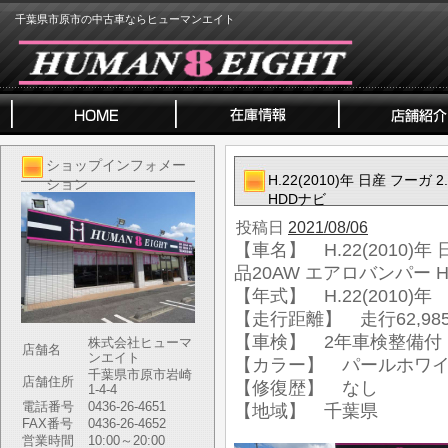
千葉県市原市の中古車ならヒューマンエイト
ショップインフォメー
H.22(2010)年 日産 フーガ
ション
HDDナビ
投稿日
2021/08/06
【車名】 H.22(2010)年 
品20AW エアロバンパー 
【年式】 H.22(2010)年
【走行距離】 走行62,985
【車検】 2年車検整備付
株式会社ヒューマ
店舗名
ンエイト
【カラー】 パールホワ
千葉県市原市岩崎
店舗住所
【修復歴】 なし
1-4-4
電話番号
0436-26-4651
【地域】 千葉県
FAX番号
0436-26-4652
営業時間
10:00～20:00