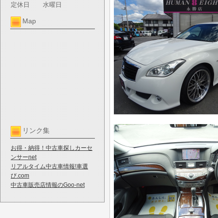
定休日
水曜日
Map
リンク集
お得・納得！中古車探しカーセ
ンサーnet
リアルタイム中古車情報!車選
び.com
中古車販売店情報のGoo-net