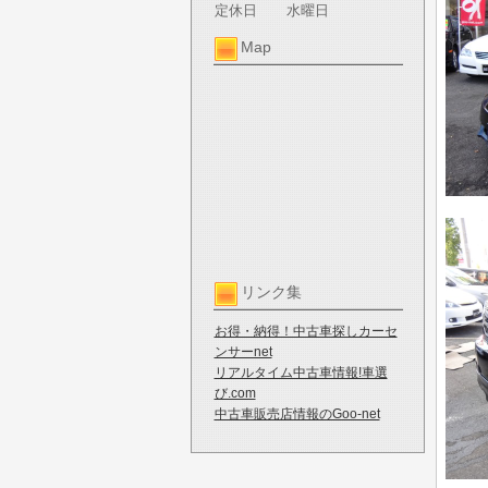
定休日
水曜日
Map
リンク集
お得・納得！中古車探しカーセ
ンサーnet
リアルタイム中古車情報!車選
び.com
中古車販売店情報のGoo-net