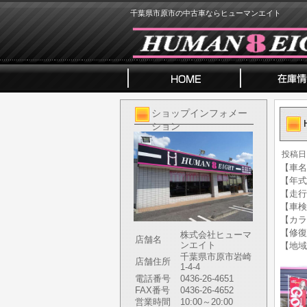
千葉県市原市の中古車ならヒューマンエイト
ショップインフォメー
ション
投稿日
【車名
【年式
【走行
【車検
【カラ
【修復
株式会社ヒューマ
店舗名
ンエイト
【地域
千葉県市原市岩崎
店舗住所
1-4-4
電話番号
0436-26-4651
FAX番号
0436-26-4652
営業時間
10:00～20:00