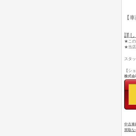
【車
詳し
★この
★当店
スタッ
【シ
株式会社
中古車
買取な