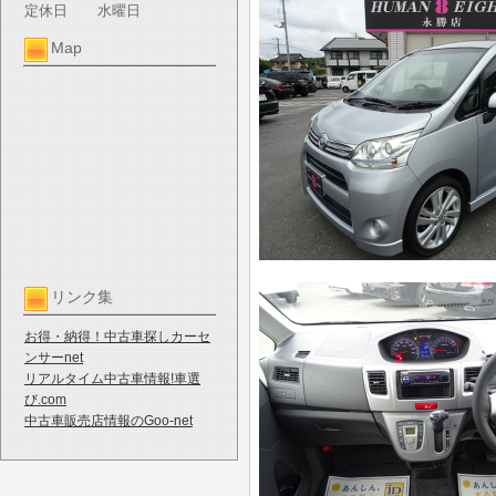
定休日
水曜日
Map
リンク集
お得・納得！中古車探しカーセ
ンサーnet
リアルタイム中古車情報!車選
び.com
中古車販売店情報のGoo-net