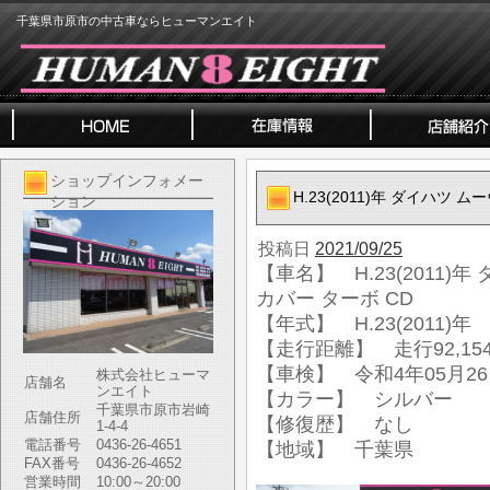
千葉県市原市の中古車ならヒューマンエイト
ショップインフォメー
H.23(2011)年 ダイハツ 
ション
投稿日
2021/09/25
【車名】 H.23(2011)年
カバー ターボ CD
【年式】 H.23(2011)年
【走行距離】 走行92,154
【車検】 令和4年05月2
株式会社ヒューマ
店舗名
ンエイト
【カラー】 シルバー
千葉県市原市岩崎
店舗住所
【修復歴】 なし
1-4-4
電話番号
0436-26-4651
【地域】 千葉県
FAX番号
0436-26-4652
営業時間
10:00～20:00