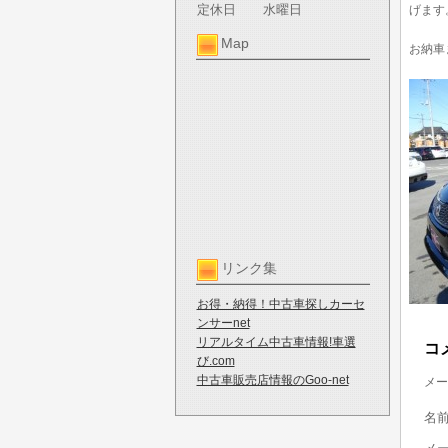
定休日
水曜日
げます
Map
お納車
リンク集
お得・納得！中古車探しカーセ
ンサーnet
リアルタイム中古車情報!車選
コ
び.com
中古車販売店情報のGoo-net
メー
名