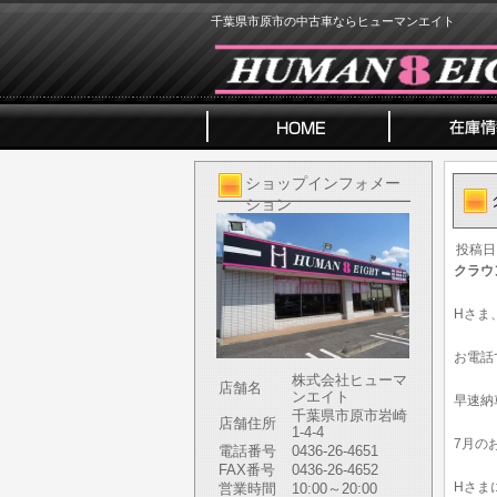
千葉県市原市の中古車ならヒューマンエイト
ショップインフォメー
ション
投稿日
クラウ
Hさま
お電話
株式会社ヒューマ
店舗名
ンエイト
早速納
千葉県市原市岩崎
店舗住所
1-4-4
7月の
電話番号
0436-26-4651
FAX番号
0436-26-4652
Hさま
営業時間
10:00～20:00