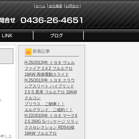
ホーム
会社概要
お問合せ
新着記事
H.25(2013)年 トヨタ ヴェル
ファイア 2.4 Z フルエアロ
19AW 両側電動スライド
H.25(2013)年 トヨタ クラウ
ンアスリート ハイブリッド
2.5 S 黒革 フルエアロ 19AW
クルコン
う、
プリウス ご納車！！
エルグランド ご成約！！
H.22(2010)年 トヨタ マークX
2.5 250G Sパッケージ リラッ
クスセレクション RDS仕様
19AW フルエアロ
い申し上