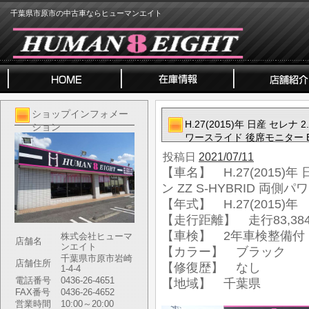
千葉県市原市の中古車ならヒューマンエイト
ショップインフォメー
H.27(2015)年 日産 セレナ
ション
ワースライド 後席モニター 
投稿日
2021/07/11
【車名】 H.27(2015)年
ン ZZ S-HYBRID 両
【年式】 H.27(2015)年
【走行距離】 走行83,384
【車検】 2年車検整備付
株式会社ヒューマ
店舗名
ンエイト
【カラー】 ブラック
千葉県市原市岩崎
店舗住所
【修復歴】 なし
1-4-4
電話番号
0436-26-4651
【地域】 千葉県
FAX番号
0436-26-4652
営業時間
10:00～20:00