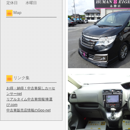
定休日
水曜日
Map
リンク集
お得・納得！中古車探しカーセ
ンサーnet
リアルタイム中古車情報!車選
び.com
中古車販売店情報のGoo-net