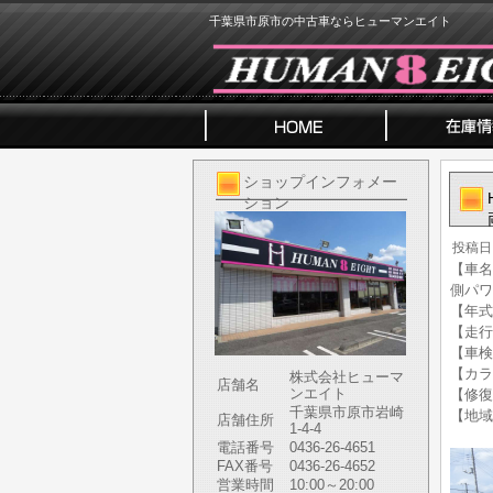
千葉県市原市の中古車ならヒューマンエイト
ショップインフォメー
ション
投稿日
【車名】
側パワ
【年式】
【走行
【車検
【カラ
株式会社ヒューマ
店舗名
ンエイト
【修復
千葉県市原市岩崎
【地域
店舗住所
1-4-4
電話番号
0436-26-4651
FAX番号
0436-26-4652
営業時間
10:00～20:00