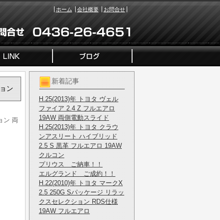
ホーム
会社概要
お問合せ
新着記事
ション
H.25(2013)年 トヨタ ヴェル
ファイア 2.4 Z フルエアロ
19AW 両側電動スライド
ョン 両
H.25(2013)年 トヨタ クラウ
ンアスリート ハイブリッド
2.5 S 黒革 フルエアロ 19AW
クルコン
プリウス ご納車！！
エルグランド ご成約！！
H.22(2010)年 トヨタ マークX
2.5 250G Sパッケージ リラッ
クスセレクション RDS仕様
19AW フルエアロ