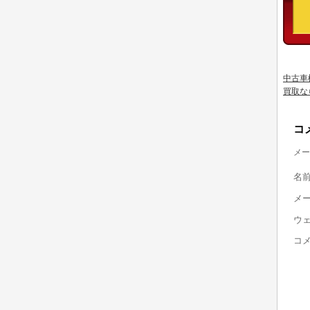
中古車
買取な
コ
メー
名
メ
ウ
コ