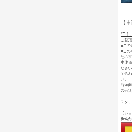
【車
詳し
ご覧頂
■この
■この
他の在
本体価
ださい
問合わ
い。
店頭商
の有無
スタッ
【シ
株式会社