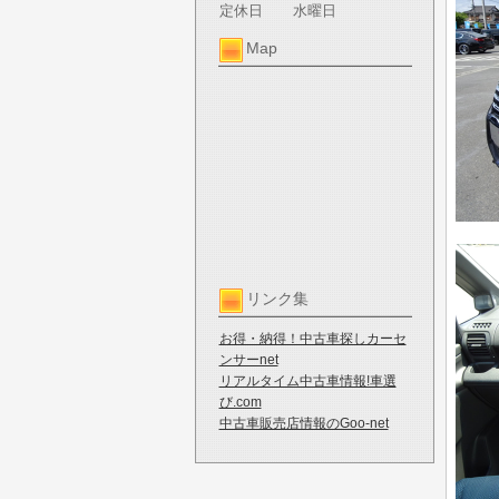
定休日
水曜日
Map
リンク集
お得・納得！中古車探しカーセ
ンサーnet
リアルタイム中古車情報!車選
び.com
中古車販売店情報のGoo-net