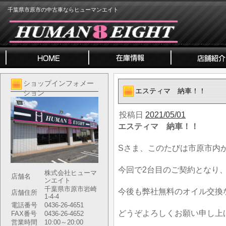
千葉県市原市の中古車ならヒューマンエイト
ショップインフォメー
エスティマ 納車！！
ション
投稿日
2021/05/01
エスティマ 納車！！
Sさま、このたびは市原市内
今回で2台目のご契約となり
株式会社ヒューマ
店舗名
ンエイト
千葉県市原市岩崎
今後も弊社無料のオイル交換
店舗住所
1-4-4
電話番号
0436-26-4651
どうぞよろしくお願い申し上
FAX番号
0436-26-4652
営業時間
10:00～20:00