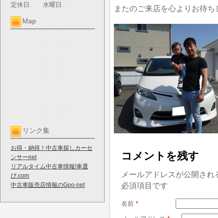
定休日
水曜日
またのご来店を心よりお待ち
Map
リンク集
お得・納得！中古車探しカーセ
コメントを残す
ンサーnet
リアルタイム中古車情報!車選
メールアドレスが公開され
び.com
必須項目です
中古車販売店情報のGoo-net
名前
*