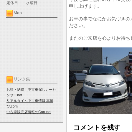
定休日
水曜日
申し上げます。
Map
お車の事でなにかお気づきの
ださい。
またのご来店を心よりお待ち
リンク集
お得・納得！中古車探しカーセ
ンサーnet
リアルタイム中古車情報!車選
び.com
中古車販売店情報のGoo-net
コメントを残す