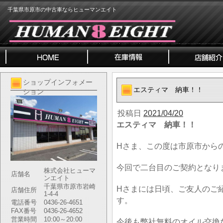
千葉県市原市の中古車ならヒューマンエイト
ショップインフォメー
エスティマ 納車！！
ション
投稿日
2021/04/20
エスティマ 納車！！
Hさま、この度は市原市から
今回で二台目のご契約となり
株式会社ヒューマ
店舗名
ンエイト
千葉県市原市岩崎
Hさまには日頃、ご友人のご
店舗住所
1-4-4
す。
電話番号
0436-26-4651
FAX番号
0436-26-4652
営業時間
10:00～20:00
今後も弊社無料のオイル交換