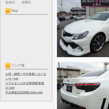
定休日
水曜日
Map
リンク集
お得・納得！中古車探しカーセ
ンサーnet
リアルタイム中古車情報!車選
び.com
中古車販売店情報のGoo-net