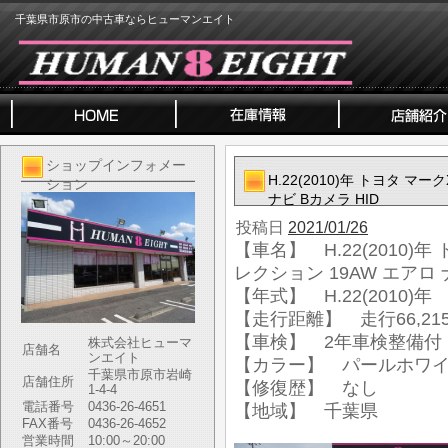
千葉県市原市の中古車ならヒューマンエイト
ショップインフォメー
H.22(2010)年 トヨタ マー
ション
ナビ Bカメラ HID
投稿日
2021/01/26
【車名】 H.22(2010)年
レクション 19AW エアロ 
【年式】 H.22(2010)年
【走行距離】 走行66,215
【車検】 2年車検整備付
株式会社ヒューマ
店舗名
ンエイト
【カラー】 パールホワ
千葉県市原市岩崎
店舗住所
【修復歴】 なし
1-4-4
電話番号
0436-26-4651
【地域】 千葉県
FAX番号
0436-26-4652
営業時間
10:00～20:00