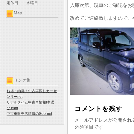
定休日
水曜日
入庫次第、現車のご確認をお
Map
改めてご連絡致しますので、
リンク集
お得・納得！中古車探しカーセ
ンサーnet
リアルタイム中古車情報!車選
コメントを残す
び.com
中古車販売店情報のGoo-net
メールアドレスが公開され
必須項目です