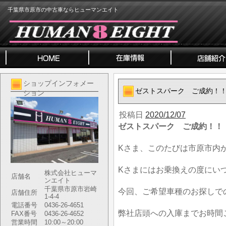
千葉県市原市の中古車ならヒューマンエイト
ショップインフォメー
ゼストスパーク ご成約！
ション
投稿日
2020/12/07
ゼストスパーク ご成約！！
Kさま、このたびは市原市内
Kさまにはお乗換えの度にい
株式会社ヒューマ
店舗名
ンエイト
千葉県市原市岩崎
今回、ご希望車種のお探しで
店舗住所
1-4-4
電話番号
0436-26-4651
弊社店頭への入庫までお時間
FAX番号
0436-26-4652
営業時間
10:00～20:00