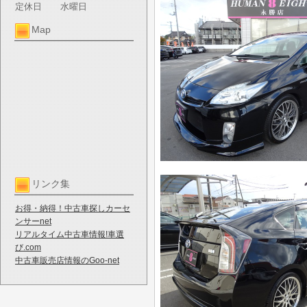
定休日
水曜日
Map
リンク集
お得・納得！中古車探しカーセ
ンサーnet
リアルタイム中古車情報!車選
び.com
中古車販売店情報のGoo-net