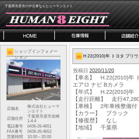
千葉県市原市の中古車ならヒューマンエイト
ショップインフォメー
H.22(2010)年 トヨタ プリ
ション
投稿日
2020/11/20
【車名】 H.22(2010)年 
エアロ ナビ Bカメラ
【年式】 H.22(2010)年
【走行距離】 走行47,280
【車検】 2年車検整備付
株式会社ヒューマ
店舗名
ンエイト
【カラー】 ブラック
千葉県市原市岩崎
店舗住所
【修復歴】 なし
1-4-4
電話番号
0436-26-4651
【地域】 千葉県
FAX番号
0436-26-4652
営業時間
10:00～20:00