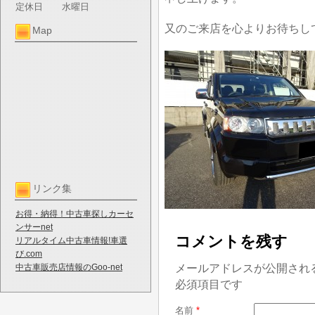
定休日
水曜日
又のご来店を心よりお待ちし
Map
リンク集
お得・納得！中古車探しカーセ
ンサーnet
コメントを残す
リアルタイム中古車情報!車選
び.com
メールアドレスが公開され
中古車販売店情報のGoo-net
必須項目です
名前
*