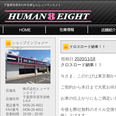
千葉県市原市の中古車ならヒューマンエイト
ショップインフォメー
クロスロード納車！！
ション
投稿日
2020/11/18
クロスロード納車！！
Ｎさま、このたびは東京都か
ご契約から本日まで大変お待
株式会社ヒューマ
店舗名
ンエイト
千葉県市原市岩崎
お車の仕上がりにもご満足い
店舗住所
1-4-4
電話番号
0436-26-4651
今後も弊社無料のオイル交換
FAX番号
0436-26-4652
営業時間
10:00～20:00
申し上げます。