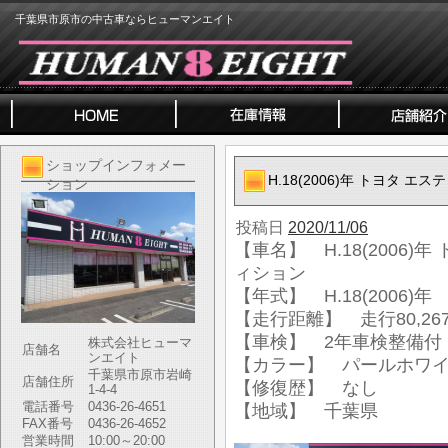
千葉県市原市の中古車ならヒューマンエイト
ショップインフォメー
H.18(2006)年 トヨタ エ
ション
投稿日
2020/11/06
【車名】 H.18(2006)年
ィション
【年式】 H.18(2006)年
【走行距離】 走行80,267
【車検】 2年車検整備付
株式会社ヒューマ
店舗名
ンエイト
【カラー】 パールホワ
千葉県市原市岩崎
店舗住所
【修復歴】 なし
1-4-4
電話番号
0436-26-4651
【地域】 千葉県
FAX番号
0436-26-4652
営業時間
10:00～20:00