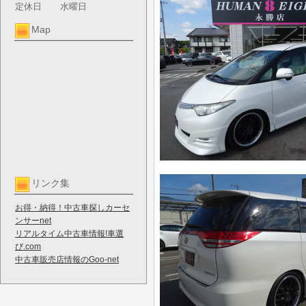
定休日
水曜日
Map
リンク集
お得・納得！中古車探しカーセ
ンサーnet
リアルタイム中古車情報!車選
び.com
中古車販売店情報のGoo-net