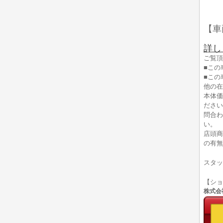
【車
詳し
ご覧頂
■この
■この
他の在
本体価
ださい
問合わ
い。
店頭商
の有無
スタッ
【シ
株式会社