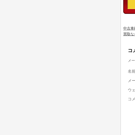
中古車
買取な
コ
メー
名
メ
ウ
コ