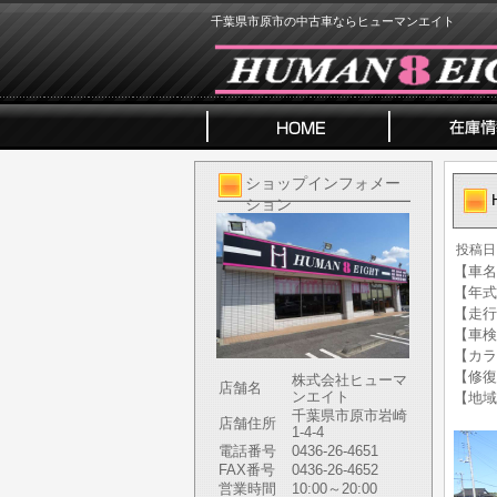
千葉県市原市の中古車ならヒューマンエイト
ショップインフォメー
ション
投稿日
【車名】
【年式】
【走行
【車検
【カラ
【修復
株式会社ヒューマ
店舗名
ンエイト
【地域
千葉県市原市岩崎
店舗住所
1-4-4
電話番号
0436-26-4651
FAX番号
0436-26-4652
営業時間
10:00～20:00