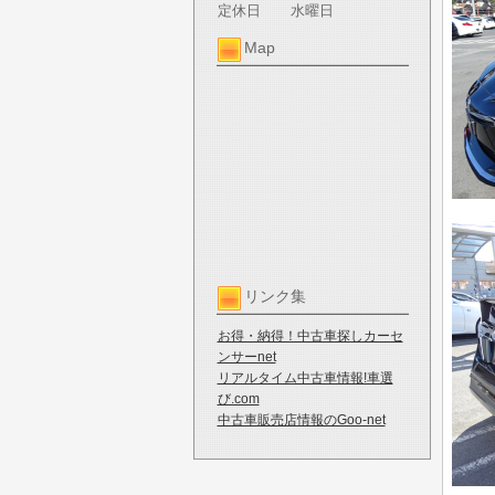
定休日
水曜日
Map
リンク集
お得・納得！中古車探しカーセ
ンサーnet
リアルタイム中古車情報!車選
び.com
中古車販売店情報のGoo-net