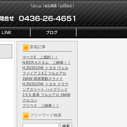
ホーム
会社概要
お問合せ
新着記事
マークX ご成約！！
N-BOXカスタム ご納車！！
H.25(2013)年 トヨタ ヴェル
ファイア 2.4 Z フルエアロ
19AW 両側電動スライド
H.25(2013)年 トヨタ クラウ
ンアスリート ハイブリッド
2.5 S 黒革 フルエアロ 19AW
クルコン
プリウス ご納車！！
フリーワード検索