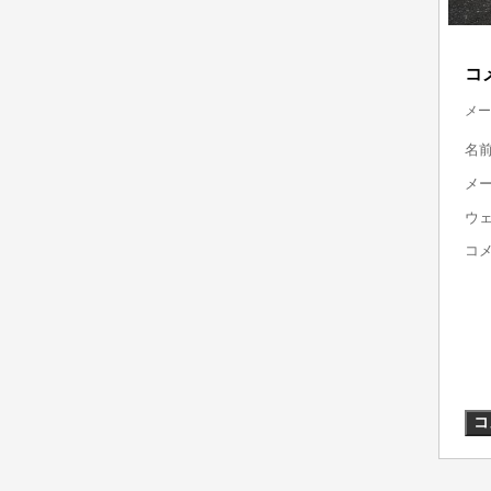
コ
メー
名
メ
ウ
コ