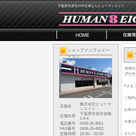
千葉県市原市の中古車ならヒューマンエイト
ショップインフォメー
ション
投稿日
プリウ
Fさま
ご契約
株式会社ヒューマ
店舗名
ンエイト
お車の
千葉県市原市岩崎
店舗住所
1-4-4
今後も
電話番号
0436-26-4651
FAX番号
0436-26-4652
またの
営業時間
10:00～20:00