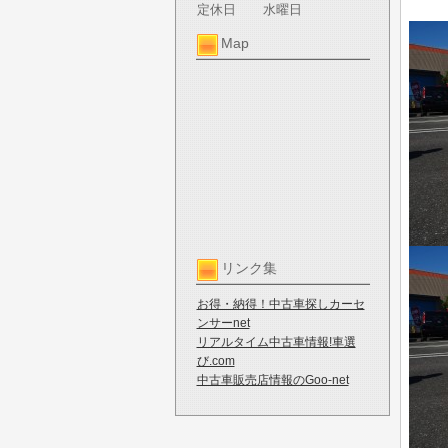
定休日
水曜日
Map
リンク集
お得・納得！中古車探しカーセ
ンサーnet
リアルタイム中古車情報!車選
び.com
中古車販売店情報のGoo-net