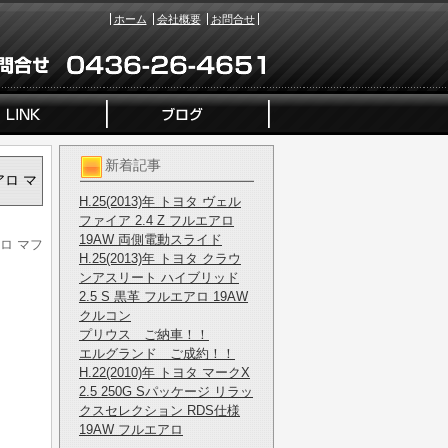
ホーム
会社概要
お問合せ
新着記事
アロ マ
H.25(2013)年 トヨタ ヴェル
ファイア 2.4 Z フルエアロ
19AW 両側電動スライド
アロ マフ
H.25(2013)年 トヨタ クラウ
ンアスリート ハイブリッド
2.5 S 黒革 フルエアロ 19AW
クルコン
プリウス ご納車！！
エルグランド ご成約！！
H.22(2010)年 トヨタ マークX
2.5 250G Sパッケージ リラッ
クスセレクション RDS仕様
19AW フルエアロ