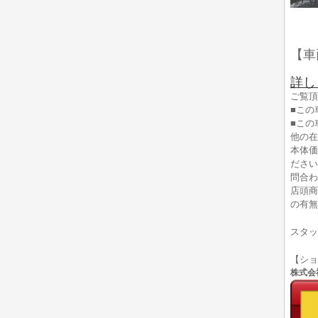
【車
詳し
ご覧頂
■この
■この
他の在
本体価
ださい
問合わ
店頭商
の有無
スタッ
【シ
株式会社