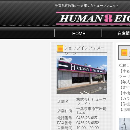
千葉県市原市の中古車ならヒューマンエイト
ショップインフォメー
ション
投稿日
【車名】
ラー 
【年式】
【走行
【車検
【カラ
株式会社ヒューマ
店舗名
ンエイト
【修復
千葉県市原市岩崎
【地域
店舗住所
1-4-4
電話番号
0436-26-4651
FAX番号
0436-26-4652
営業時間
10:00～20:00