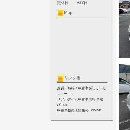
定休日
水曜日
Map
リンク集
お得・納得！中古車探しカーセ
ンサーnet
リアルタイム中古車情報!車選
び.com
中古車販売店情報のGoo-net