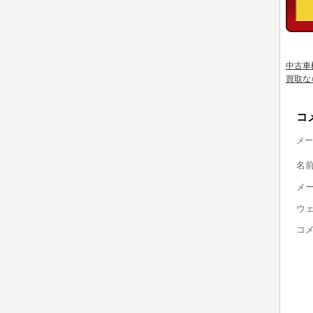
中古車
買取な
コ
メー
名
メ
ウ
コ