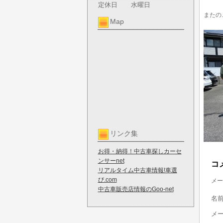
定休日
水曜日
またの
Map
リンク集
お得・納得！中古車探しカーセ
ンサーnet
コ
リアルタイム中古車情報!車選
び.com
メー
中古車販売店情報のGoo-net
名
メ