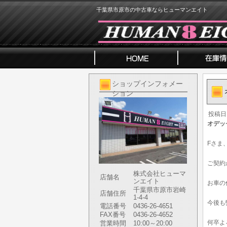
千葉県市原市の中古車ならヒューマンエイト
ショップインフォメー
ション
投稿日
オデッ
Fさま
ご契約
株式会社ヒューマ
店舗名
ンエイト
お車の
千葉県市原市岩崎
店舗住所
1-4-4
今後も
電話番号
0436-26-4651
FAX番号
0436-26-4652
何卒よ
営業時間
10:00～20:00