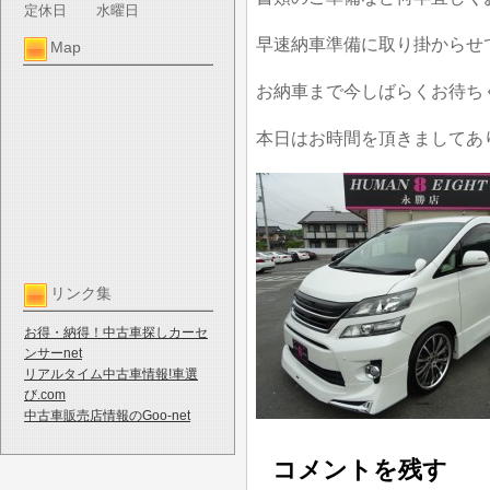
定休日
水曜日
早速納車準備に取り掛からせ
Map
お納車まで今しばらくお待ち
本日はお時間を頂きましてあ
リンク集
お得・納得！中古車探しカーセ
ンサーnet
リアルタイム中古車情報!車選
び.com
中古車販売店情報のGoo-net
コメントを残す