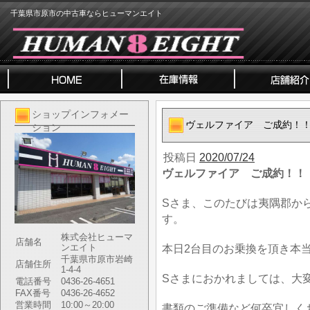
千葉県市原市の中古車ならヒューマンエイト
ショップインフォメー
ヴェルファイア ご成約！
ション
投稿日
2020/07/24
ヴェルファイア ご成約！！
Sさま、このたびは夷隅郡か
す。
株式会社ヒューマ
店舗名
ンエイト
本日2台目のお乗換を頂き本
千葉県市原市岩崎
店舗住所
1-4-4
Sさまにおかれましては、大
電話番号
0436-26-4651
FAX番号
0436-26-4652
営業時間
10:00～20:00
書類のご準備など何卒宜しく