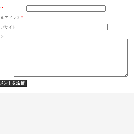
前
*
ールアドレス
*
ェブサイト
メント