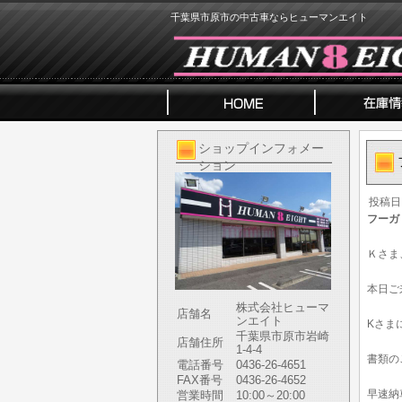
千葉県市原市の中古車ならヒューマンエイト
ショップインフォメー
ション
投稿日
フーガ
Ｋさま
本日ご
株式会社ヒューマ
店舗名
ンエイト
Kさま
千葉県市原市岩崎
店舗住所
1-4-4
書類の
電話番号
0436-26-4651
FAX番号
0436-26-4652
早速納
営業時間
10:00～20:00