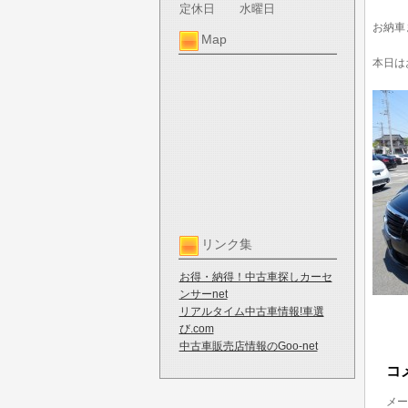
定休日
水曜日
お納車
Map
本日は
リンク集
お得・納得！中古車探しカーセ
ンサーnet
リアルタイム中古車情報!車選
び.com
中古車販売店情報のGoo-net
コ
メー