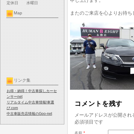
申し上げます。
定休日
水曜日
またのご来店を心よりお待ち
Map
リンク集
お得・納得！中古車探しカーセ
ンサーnet
コメントを残す
リアルタイム中古車情報!車選
び.com
中古車販売店情報のGoo-net
メールアドレスが公開され
必須項目です
名前
*