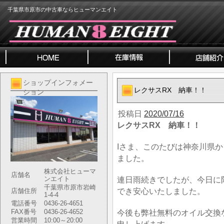
千葉県市原市の中古車ならヒューマンエイト
ショップインフォメー
レクサスRX 納車！！
ション
投稿日
2020/07/16
レクサスRX 納車！！
Iさま、このたびは神奈川県
ました。
株式会社ヒューマ
店舗名
ンエイト
連日雨続きでしたが、今日に
千葉県市原市岩崎
でき安心いたしました。
店舗住所
1-4-4
電話番号
0436-26-4651
FAX番号
0436-26-4652
今後も弊社無料のオイル交換
営業時間
10:00～20:00